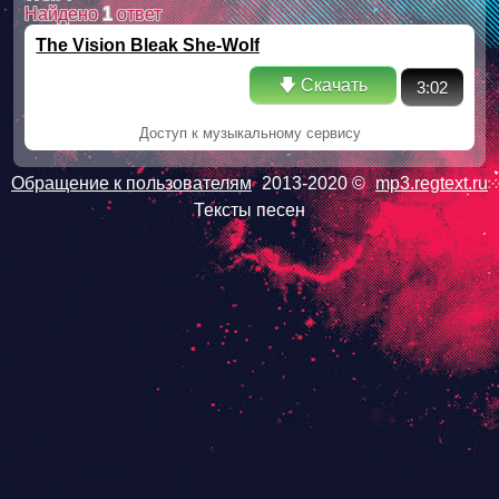
Найдено
1
ответ
The Vision Bleak She-Wolf
🡇 Скачать
3:02
Доступ к музыкальному сервису
Обращение к пользователям
2013-2020 ©
mp3.regtext.ru
Тексты песен