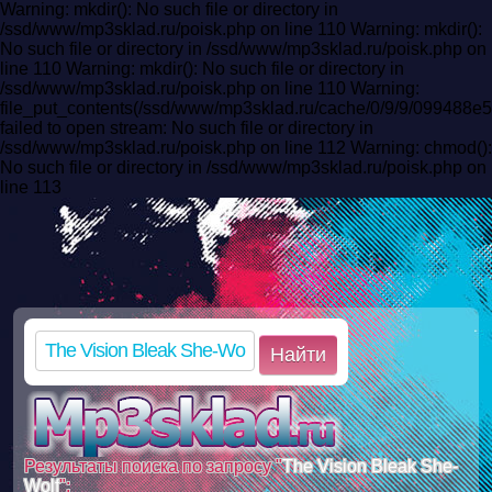
Warning: mkdir(): No such file or directory in
/ssd/www/mp3sklad.ru/poisk.php on line 110 Warning: mkdir():
No such file or directory in /ssd/www/mp3sklad.ru/poisk.php on
line 110 Warning: mkdir(): No such file or directory in
/ssd/www/mp3sklad.ru/poisk.php on line 110 Warning:
file_put_contents(/ssd/www/mp3sklad.ru/cache/0/9/9/09948
failed to open stream: No such file or directory in
/ssd/www/mp3sklad.ru/poisk.php on line 112 Warning: chmod():
No such file or directory in /ssd/www/mp3sklad.ru/poisk.php on
line 113
Найти
Результаты поиска по запросу "
The Vision Bleak She-
Wolf
":