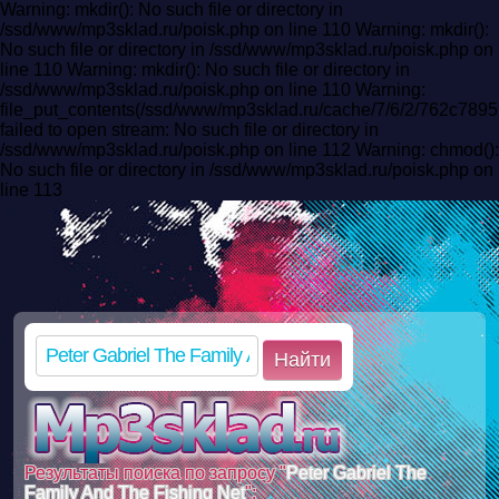
Warning: mkdir(): No such file or directory in
/ssd/www/mp3sklad.ru/poisk.php on line 110 Warning: mkdir():
No such file or directory in /ssd/www/mp3sklad.ru/poisk.php on
line 110 Warning: mkdir(): No such file or directory in
/ssd/www/mp3sklad.ru/poisk.php on line 110 Warning:
file_put_contents(/ssd/www/mp3sklad.ru/cache/7/6/2/762c789
failed to open stream: No such file or directory in
/ssd/www/mp3sklad.ru/poisk.php on line 112 Warning: chmod():
No such file or directory in /ssd/www/mp3sklad.ru/poisk.php on
line 113
Найти
Результаты поиска по запросу "
Peter Gabriel The
Family And The Fishing Net
":