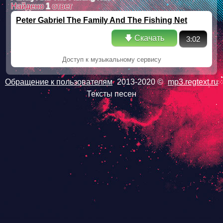
Найдено
1
ответ
Peter Gabriel The Family And The Fishing Net
🡇 Скачать
3:02
Доступ к музыкальному сервису
Обращение к пользователям
2013-2020 ©
mp3.regtext.ru
Тексты песен