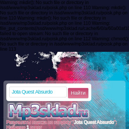
Warning: mkdir(): No such file or directory in
/ssd/www/mp3sklad.ru/poisk.php on line 110 Warning: mkdir():
No such file or directory in /ssd/www/mp3sklad.ru/poisk.php on
line 110 Warning: mkdir(): No such file or directory in
/ssd/www/mp3sklad.ru/poisk.php on line 110 Warning:
file_put_contents(/ssd/www/mp3sklad.ru/cache/6/0/a/60a00af
failed to open stream: No such file or directory in
/ssd/www/mp3sklad.ru/poisk.php on line 112 Warning: chmod():
No such file or directory in /ssd/www/mp3sklad.ru/poisk.php on
line 113
Найти
Результаты поиска по запросу "
Jota Quest Absurdo
":
Найдено
1
ответ