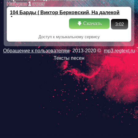
Найдено
1
ответ
104 Барды ( Виктор Берковский, На далекой
Амазонке
🡇 Скачать
3:02
Доступ к музыкальному сервису
Обращение к пользователям
2013-2020 ©
mp3.regtext.ru
Тексты песен