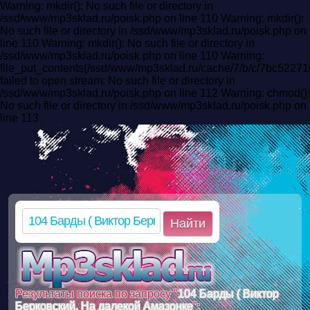
Warning: mkdir(): No such file or directory in
/ssd/www/mp3sklad.ru/poisk.php on line 110 Warning: mkdir():
No such file or directory in /ssd/www/mp3sklad.ru/poisk.php on
line 110 Warning: mkdir(): No such file or directory in
/ssd/www/mp3sklad.ru/poisk.php on line 110 Warning:
file_put_contents(/ssd/www/mp3sklad.ru/cache/7/b/c/7bc522
failed to open stream: No such file or directory in
/ssd/www/mp3sklad.ru/poisk.php on line 112 Warning: chmod():
No such file or directory in /ssd/www/mp3sklad.ru/poisk.php on
line 113
Найти
Результаты поиска по запросу "
104 Барды ( Виктор
Берковский, На далекой Амазонке
":