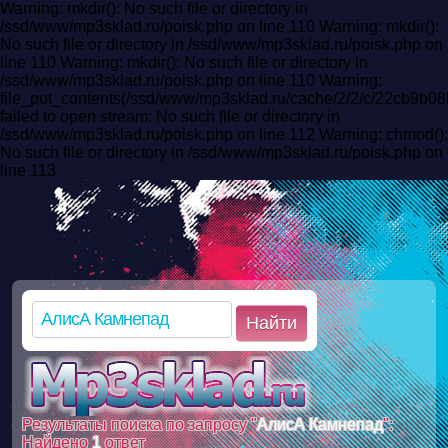
Warning: mkdir(): No such file or directory in
/ssd/www/mp3sklad.ru/poisk.php on line 110 Warning: mkdir():
No such file or directory in /ssd/www/mp3sklad.ru/poisk.php on
line 110 Warning: mkdir(): No such file or directory in
/ssd/www/mp3sklad.ru/poisk.php on line 110 Warning:
file_put_contents(/ssd/www/mp3sklad.ru/cache/2/2/c/22cb9
failed to open stream: No such file or directory in
/ssd/www/mp3sklad.ru/poisk.php on line 112 Warning: chmod():
No such file or directory in /ssd/www/mp3sklad.ru/poisk.php on
line 113
Найти
Результаты поиска по запросу "
АлисА Камнепад
":
Найдено
1
ответ