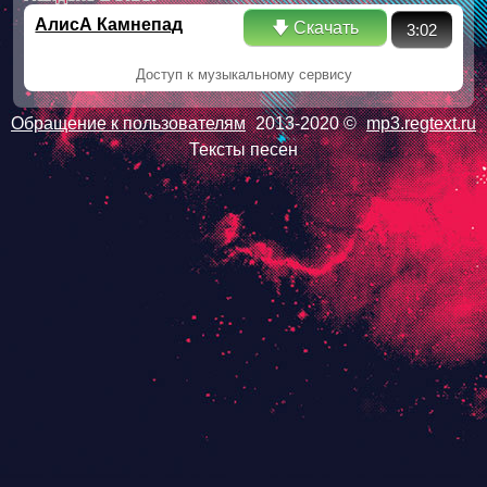
АлисА Камнепад
🡇 Скачать
3:02
Доступ к музыкальному сервису
Обращение к пользователям
2013-2020 ©
mp3.regtext.ru
Тексты песен